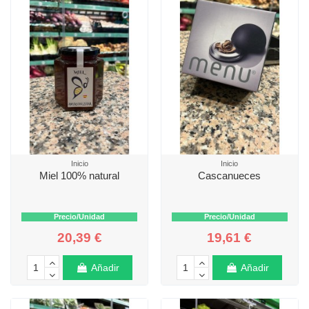
Inicio
Inicio
Miel 100% natural
Cascanueces
Precio/Unidad
Precio/Unidad
20,39 €
19,61 €
Añadir
Añadir