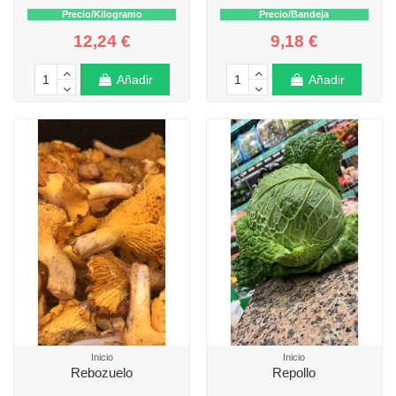
Precio/Kilogramo
Precio/Bandeja
12,24 €
9,18 €
Añadir
Añadir
Inicio
Inicio
Rebozuelo
Repollo