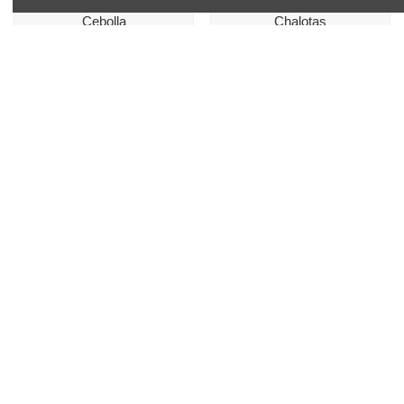
Verduras y hortalizas
Verduras y hortalizas
Cebolla
Chalotas
Precio/Kilogramo
Precio/Kilogramo
2,50 €
4,59 €
Añadir
Añadir